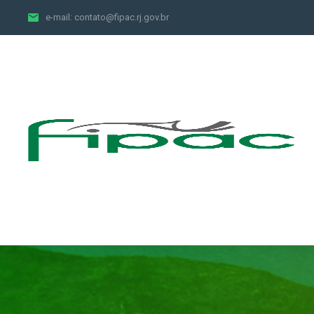
e-mail:
contato@fipac.rj.gov.br