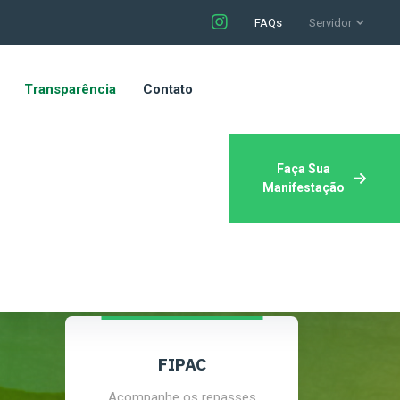
FAQs
Servidor
Transparência
Contato
Faça Sua
Manifestação
FIPAC
Acompanhe os repasses