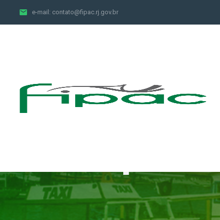
e-mail:
contato@fipac.rj.gov.br
Despesa