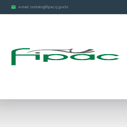
e-mail:
contato@fipac.rj.gov.br
Receitas