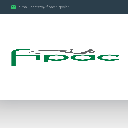
e-mail:
contato@fipac.rj.gov.br
Receitas